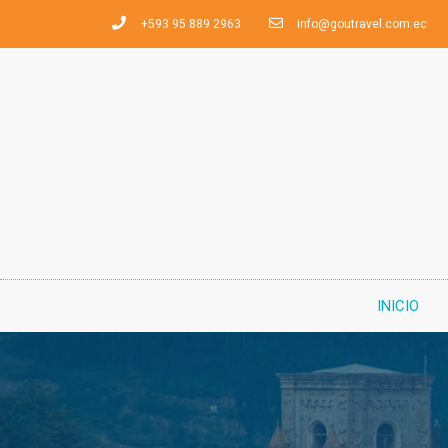
+593 95 889 2963
info@goutravel.com.ec
INICIO