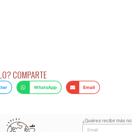
ULO? COMPARTE
tter
WhatsApp
Email
¿Quiéres recibir más not